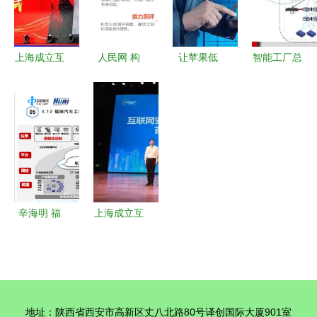
线
态防线
上海成立互
人民网 构
让苹果低
智能工厂总
联网安全法
建全方位互
头，是工业
体规划、实
律服务专家
联网内容安
富联“第三
施指南与政
委员会 构
全防护体
次进化”的
策解读 互
筑网络空间
系，守护清
序幕？
联网安全服
法治屏障，
朗网络空间
务在其中的
赋能互联网
关键作用
安全服务新
辛海明 福
上海成立互
生态
田工业互联
联网安全法
网实践中的
律服务专家
安全服务构
委员会，首
建
批10位专家
地址：陕西省西安市高新区丈八北路80号译创国际大厦901室