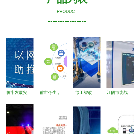
PRODUCT
----------------
筑牢发展安
前世今生，
徐工智改
江阴市统战
全防线 从
互联网安全
数转网联一
部 构建互
应急管理到
服务的发展
线，筑牢工
联网安全服
互联网安全
历程与当代
业互联网安
务新格局，
的综合治理
掌控
全服务新防
筑牢意识形